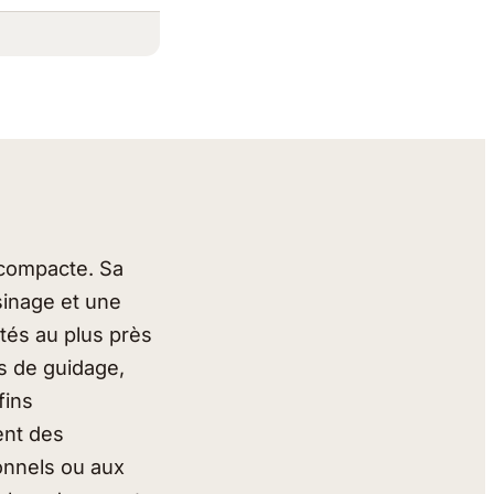
 compacte. Sa
inage et une
ptés au plus près
ls de guidage,
fins
ent des
onnels ou aux