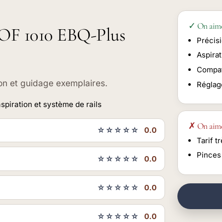
✓ On aim
l OF 1010 EBQ-Plus
Précisi
Aspira
Compat
ion et guidage exemplaires.
Réglag
spiration et système de rails
✗ On aim
☆☆☆☆☆
0.0
Tarif t
Pinces 
☆☆☆☆☆
0.0
☆☆☆☆☆
0.0
☆☆☆☆☆
0.0