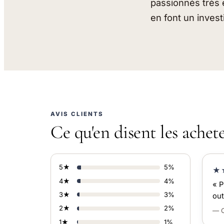
passionnés très e
en font un inves
AVIS CLIENTS
Ce qu'en disent les achet
5★
5%
★
4★
4%
« P
3★
3%
out
2★
2%
— C
1★
1%