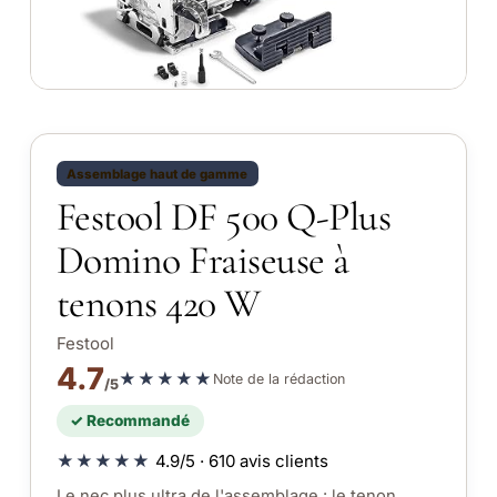
Assemblage haut de gamme
Festool DF 500 Q-Plus
Domino Fraiseuse à
tenons 420 W
Festool
4.7
★★★★★
Note de la rédaction
/5
✓ Recommandé
★★★★★
4.9/5 · 610 avis clients
Le nec plus ultra de l'assemblage : le tenon