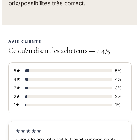
prix/possibilités très correct.
AVIS CLIENTS
Ce qu'en disent les acheteurs — 4.4/5
5★
5%
4★
4%
3★
3%
2★
2%
1★
1%
★★★★★
« Pour le prix, elle fait le travail sur mes petits