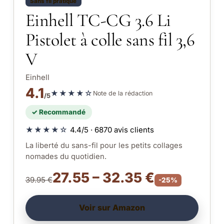
Sans fil pratique
Einhell TC-CG 3.6 Li
Pistolet à colle sans fil 3,6
V
Einhell
4.1
★★★★☆
Note de la rédaction
/5
✓ Recommandé
★★★★☆
4.4/5 · 6870 avis clients
La liberté du sans-fil pour les petits collages
nomades du quotidien.
27.55 – 32.35 €
39.95 €
-25%
Voir sur Amazon