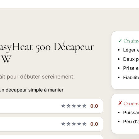
✓ On aim
EasyHeat 500 Décapeur
Léger 
0 W
Deux p
Prise 
ait pour débuter sereinement.
Fiabili
 un décapeur simple à manier
✗ On aim
☆☆☆☆☆
0.0
Puissa
Peu d'
☆☆☆☆☆
0.0