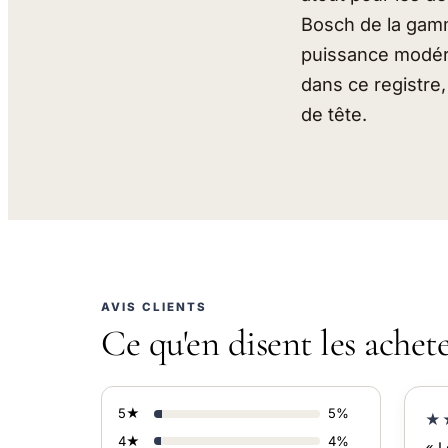
Bosch de la gamm
puissance modéré
dans ce registre,
de tête.
AVIS CLIENTS
Ce qu'en disent les achet
5★
5%
★
4★
4%