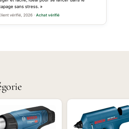
éger et facile, idéal pour se lancer dans le
apage sans stress. »
lient vérifié, 2026 ·
Achat vérifié
égorie