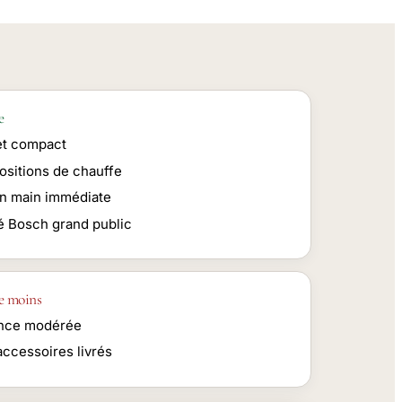
e
et compact
ositions de chauffe
en main immédiate
té Bosch grand public
e moins
nce modérée
accessoires livrés