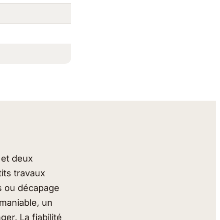
 et deux
its travaux
es ou décapage
 maniable, un
er. La fiabilité