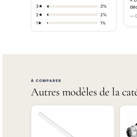
« L
3★
3%
déc
2★
2%
— C
1★
1%
À COMPARER
Autres modèles de la cat