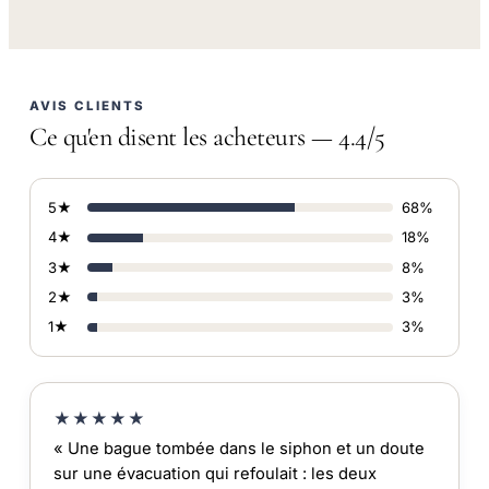
AVIS CLIENTS
Ce qu'en disent les acheteurs — 4.4/5
5★
68%
4★
18%
3★
8%
2★
3%
1★
3%
★★★★★
« Une bague tombée dans le siphon et un doute
sur une évacuation qui refoulait : les deux