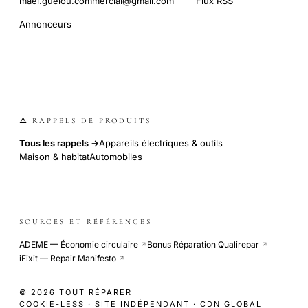
mael.guelou.commercial@gmail.com
Flux RSS
Annonceurs
⚠️ RAPPELS DE PRODUITS
Tous les rappels →
Appareils électriques & outils
Maison & habitat
Automobiles
SOURCES ET RÉFÉRENCES
ADEME — Économie circulaire
Bonus Réparation Qualirepar
↗
↗
iFixit — Repair Manifesto
↗
© 2026 TOUT RÉPARER
COOKIE-LESS · SITE INDÉPENDANT · CDN GLOBAL