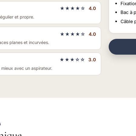
Fixatio
★★★★☆
4.0
Bac à 
gulier et propre.
Câble p
★★★★☆
4.0
aces planes et incurvées.
★★★☆☆
3.0
, mieux avec un aspirateur.
S
nique