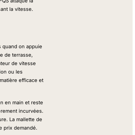
-QS attaque la
ant la vitesse.
s quand on appuie
e de terrasse,
teur de vitesse
ion ou les
matière efficace et
en en main et reste
èrement incurvées.
ure. La mallette de
le prix demandé.