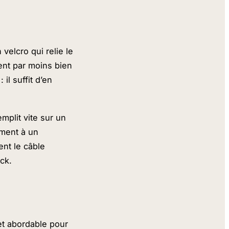
 velcro qui relie le
sent par moins bien
il suffit d’en
emplit vite sur un
ement à un
ent le câble
ack.
 et abordable pour