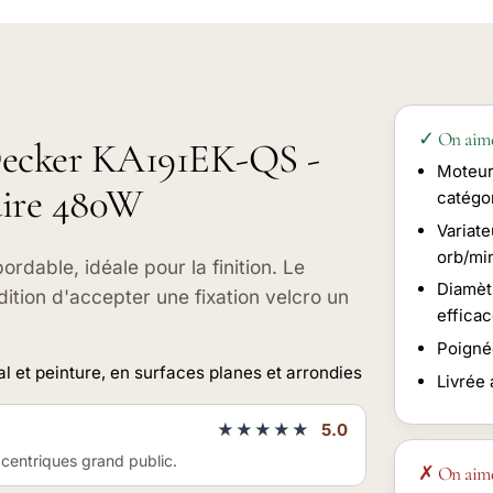
✓ On aim
+Decker KA191EK-QS -
Moteur
aire 480W
catégo
Variat
orb/mi
dable, idéale pour la finition. Le
Diamèt
ndition d'accepter une fixation velcro un
effica
Poigné
al et peinture, en surfaces planes et arrondies
Livrée 
★★★★★
5.0
centriques grand public.
✗ On aim