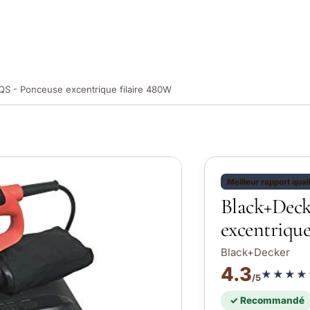
S - Ponceuse excentrique filaire 480W
Meilleur rapport qual
Black+Dec
excentrique
Black+Decker
4.3
★★★★
/5
✓ Recommandé