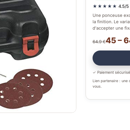
★★★★★
4.5/5 
Une ponceuse exce
la finition. Le var
d'accepter une fix
45 – 6
64.9 €
✓ Paiement sécuris
Lien partenaire : une
vous.