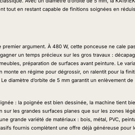
classique. Avec un diamètre d’orbite de 5 mm, la KA191EK
nt tout en restant capable de finitions soignées en réduis
s
le premier argument. À 480 W, cette ponceuse ne cale pa
t gagner un temps précieux sur les gros travaux : décapag
eubles, préparation de surfaces avant peinture. Le varia
on monte en régime pour dégrossir, on ralentit pour la finit
. Le diamètre d’orbite de 5 mm garantit un enlèvement de 
ignée : la poignée est bien dessinée, la machine tient bi
n sur les grandes surfaces planes que sur les zones lég
 une grande variété de matériaux : bois, métal, PVC, peint
brasifs fournis complètent une offre déjà généreuse pour 