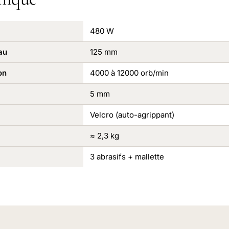
480 W
au
125 mm
on
4000 à 12000 orb/min
5 mm
Velcro (auto-agrippant)
≈ 2,3 kg
3 abrasifs + mallette