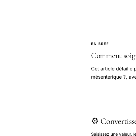
EN BREF
Comment soigne
Cet article détaill
mésentérique ?, avec
⚙️ Convertis
Saisissez une valeur, 