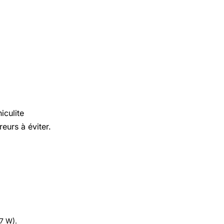
iculite
eurs à éviter.
.7 W).