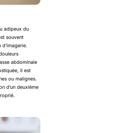
su adipeux du
est souvent
 d’imagerie.
douleurs
 masse abdominale
tiquée, il est
gnes ou malignes.
tion d’un deuxième
roprié.