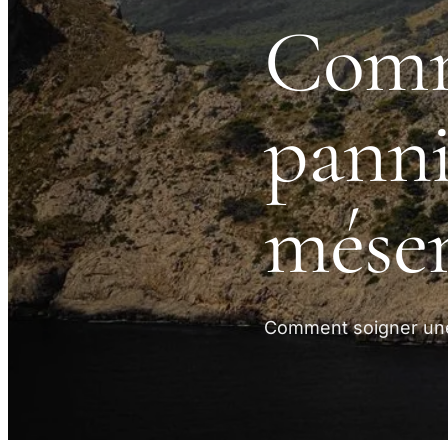
Comm
panni
mésen
Comment soigner une