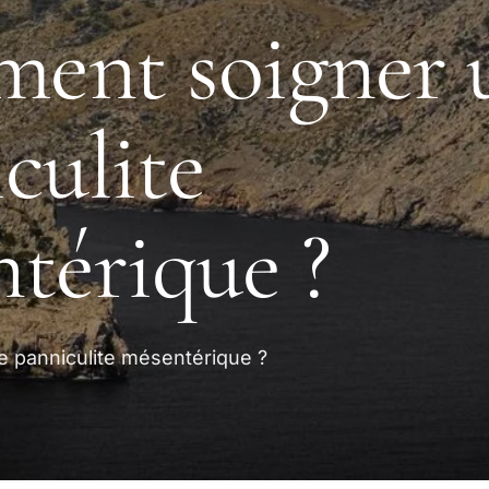
ent soigner 
culite
térique ?
 panniculite mésentérique ?