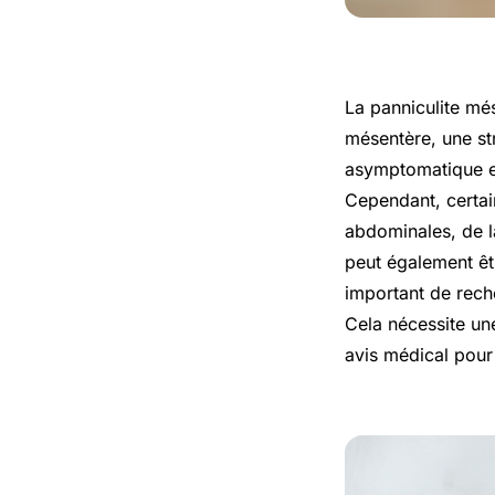
La panniculite mé
mésentère, une st
asymptomatique et
Cependant, certai
abdominales, de l
peut également êtr
important de rech
Cela nécessite un
avis médical pour 