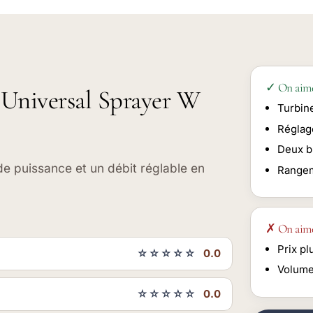
✓ On aim
 Universal Sprayer W
Turbin
Réglag
Deux b
e puissance et un débit réglable en
Rangem
✗ On aim
Prix p
☆☆☆☆☆
0.0
Volume
☆☆☆☆☆
0.0