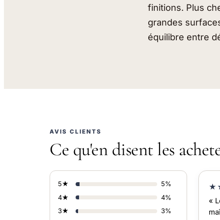
finitions. Plus c
grandes surfaces 
équilibre entre d
AVIS CLIENTS
Ce qu'en disent les achet
5★
5%
★
4★
4%
« L
3★
3%
maî