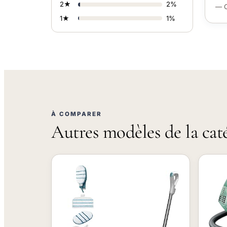
2★
2%
— C
1★
1%
À COMPARER
Autres modèles de la cat