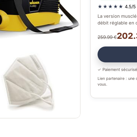
★★★★★
4.5/5 
La version musclé
débit réglable en 
202.
259.99 €
✓ Paiement sécuris
Lien partenaire : une
vous.