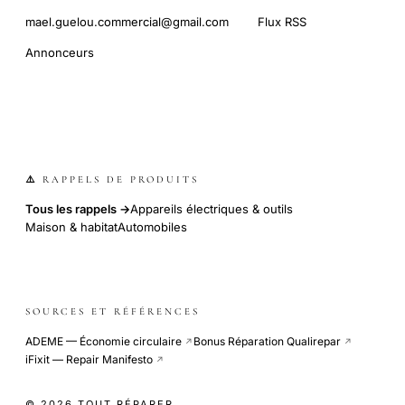
mael.guelou.commercial@gmail.com
Flux RSS
Annonceurs
⚠️ RAPPELS DE PRODUITS
Tous les rappels →
Appareils électriques & outils
Maison & habitat
Automobiles
SOURCES ET RÉFÉRENCES
ADEME — Économie circulaire
Bonus Réparation Qualirepar
↗
↗
iFixit — Repair Manifesto
↗
© 2026 TOUT RÉPARER