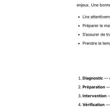
enjeux. Une bonne
Lire attentivem
Préparer le mat
S’assurer de t
Prendre le tem
Étapes pr
Diagnostic
— e
Préparation
— 
Intervention
—
Vérification
— 