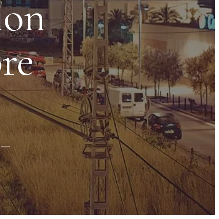
ion
bre
u —