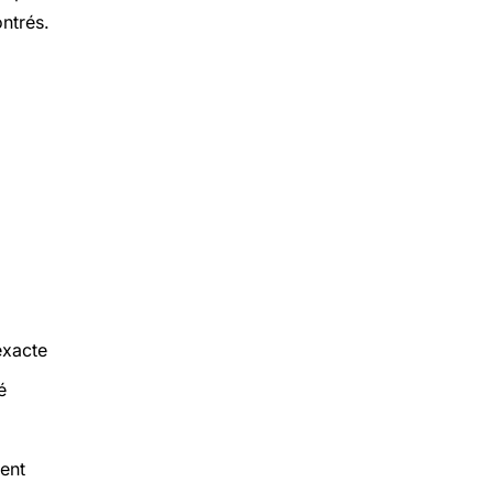
ntrés.
exacte
é
ment